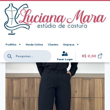
Portfólio
Venda Online
Clientes
Empresa
R$
0,00
Fazer Login