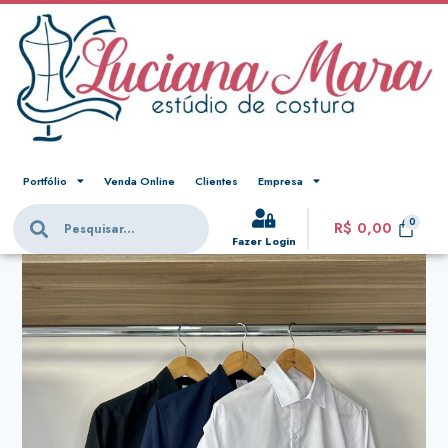
Portfólio
Venda Online
Clientes
Empresa
R$
0,00
Fazer Login