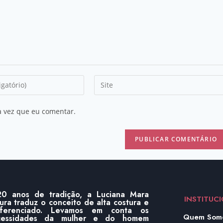
a vez que eu comentar.
0 anos de tradição, a Luciana Mara
INSTITUC
ura traduz o conceito de alta costura e
iferenciado. Levamos em conta os
Quem Som
cessidades da mulher e do homem