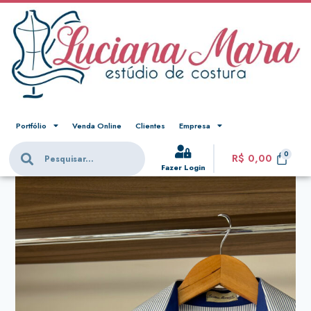
Portfólio
Venda Online
Clientes
Empresa
R$
0,00
Fazer Login