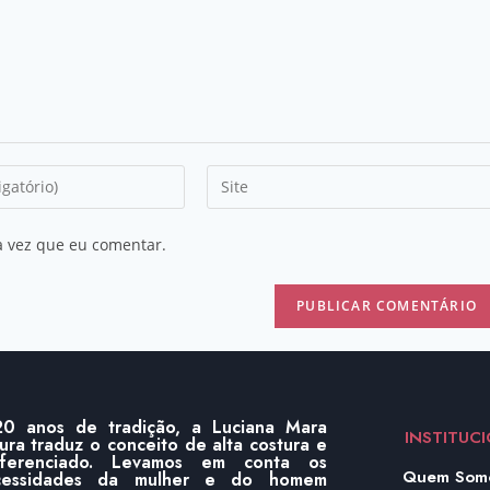
a vez que eu comentar.
0 anos de tradição, a Luciana Mara
INSTITUC
ura traduz o conceito de alta costura e
iferenciado. Levamos em conta os
Quem Som
cessidades da mulher e do homem